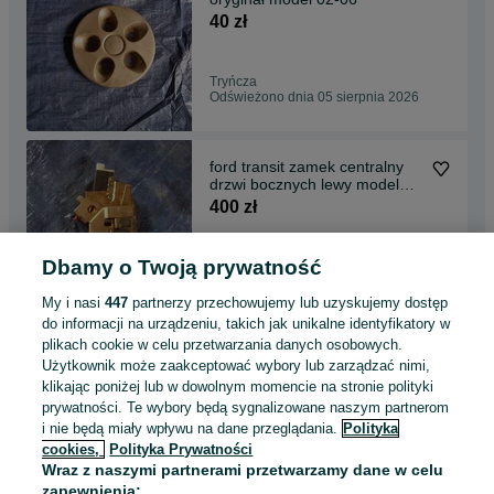
40 zł
Tryńcza
Odświeżono dnia 05 sierpnia 2026
ford transit zamek centralny
drzwi bocznych lewy model
00-06
400 zł
Dbamy o Twoją prywatność
Tryńcza
Odświeżono dnia 05 sierpnia 2026
My i nasi
447
partnerzy przechowujemy lub uzyskujemy dostęp
do informacji na urządzeniu, takich jak unikalne identyfikatory w
plikach cookie w celu przetwarzania danych osobowych.
master movano 2,5 dci
Użytkownik może zaakceptować wybory lub zarządzać nimi,
przepustnica model 2003<
klikając poniżej lub w dowolnym momencie na stronie polityki
2010
400 zł
prywatności. Te wybory będą sygnalizowane naszym partnerom
417,50 zł z Pakietem
i nie będą miały wpływu na dane przeglądania.
Polityka
Ochronnym
cookies,
Polityka Prywatności
Tryńcza
Wraz z naszymi partnerami przetwarzamy dane w celu
Odświeżono dnia 05 sierpnia 2026
zapewnienia: