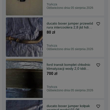
Tryńcza
Odświeżono dnia 05 sierpnia 2026
ducato boxer jumper przewód
rura intercoolera 2,8 jtd hdi
model 02-06
80 zł
Tryńcza
Odświeżono dnia 05 sierpnia 2026
ford transit komplet chłodnic
klimatyzacji wody 2,0 tddi
model 00-06
700 zł
Tryńcza
Odświeżono dnia 05 sierpnia 2026
ducato boxer jumper kołpak
oryginał model 02-06