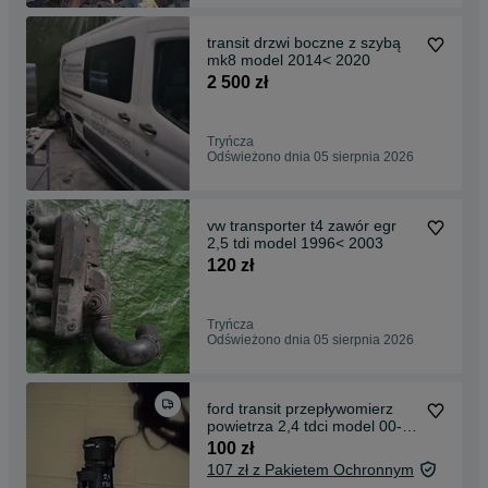
transit drzwi boczne z szybą
mk8 model 2014< 2020
2 500 zł
Tryńcza
Odświeżono dnia 05 sierpnia 2026
vw transporter t4 zawór egr
2,5 tdi model 1996< 2003
120 zł
Tryńcza
Odświeżono dnia 05 sierpnia 2026
ford transit przepływomierz
powietrza 2,4 tdci model 00-
06
100 zł
107 zł z Pakietem Ochronnym