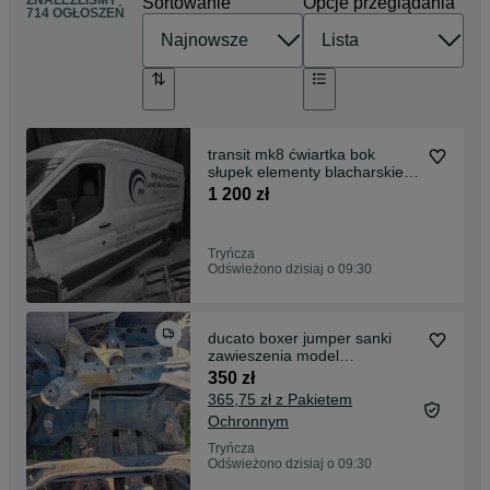
ZNALEŹLIŚMY
Sortowanie
Opcje przeglądania
714 OGŁOSZEŃ
transit mk8 ćwiartka bok
słupek elementy blacharskie
2014<2020
1 200 zł
Tryńcza
Odświeżono dzisiaj o 09:30
ducato boxer jumper sanki
zawieszenia model
1994<2006
350 zł
365,75 zł z Pakietem
Ochronnym
Tryńcza
Odświeżono dzisiaj o 09:30